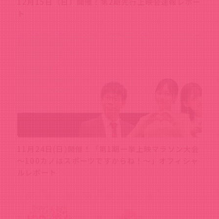
12月15日（日）開催！第2期先行上映会速報レポー
ト
11月24日(日)開催！「第1期一挙上映マラソン大会
～100カノはスポーツですからね！～」オフィシャ
ルレポート