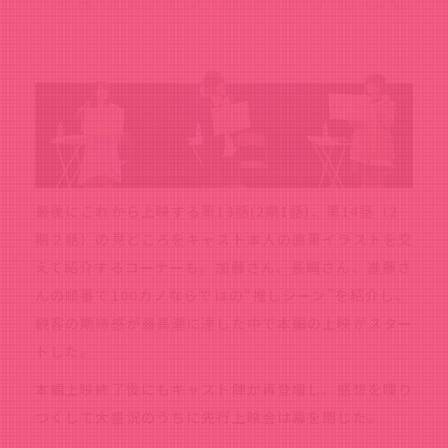
最後にこれから上映する第13話(2期1話)、第14話（2
期２話）の見どころをキャスト本人の直筆イラストを交
えて紹介するコーナーも。加藤さん、長縄さん、進藤さ
んの順番で100カノならではの“推しシーン”を紹介し、
観客の期待感が最高潮に達した中で本編の上映がスター
トした。
本編上映終了後にもキャスト陣が再登壇し、感想を喋り
つくして大盛況のうちに先行上映会は幕を閉じた。