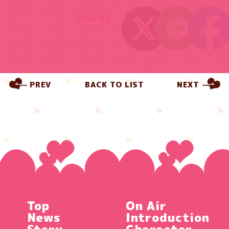
Share!
PREV
BACK TO LIST
NEXT
Top
On Air
News
Introduction
Story
Character