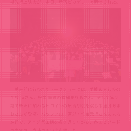
期先行上映会が、本日、新宿ピカデリーで開催された。
上映直前に行われたトークショーには、愛城恋太郎役の
加藤 渉さん、好本 静役の長縄まりあさん、そして第２
期で新たに加わるヒロインの原賀胡桃を演じる進藤あま
ねさんが登壇。バッファロー吾郎・竹若元博さんによる
進行で、アニメ第１期を振り返りながら、各エピソード
の内容や、当時の思い出を語った。