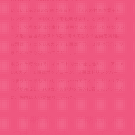
いよいよ第2期の話題に移ると、『3人の共同作業チャ
レンジ アニメ100カノを説明せよ！』というコーナー
では、穴埋め形式で本作を説明するのにぴったりなフレ
ーズを、登壇キャスト3名に考えてもらう企画を実施。
お題は「アニメ100カノ！１期は○○、２期は○○、つ
まりどっちも○○ってこと！」。
限られた時間内で、キャスト同士が話し合い、「アニメ
100カノ！１期はポップコーン、２期はドリンクバー、
つまりどっちもおいしぃぃぃ～ってこと！」というフレ
ーズが完成し、100カノの魅力を端的に表したフレーズ
に、場内は大いに盛り上がった。