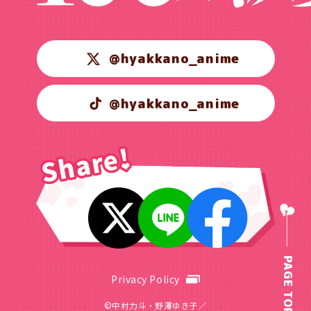
@hyakkano_anime
@hyakkano_anime
PAGE TOP
Privacy Policy
©中村力斗・野澤ゆき子／