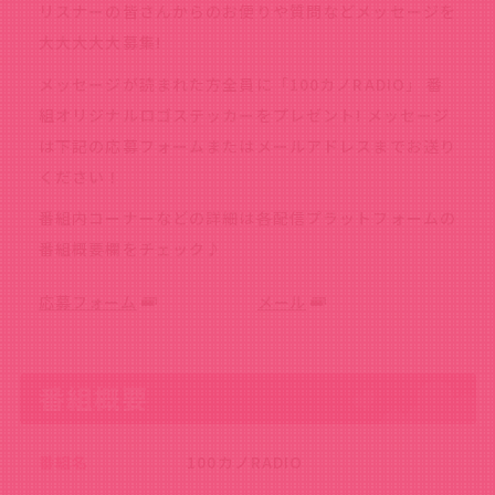
リスナーの皆さんからのお便りや質問などメッセージを
大大大大大募集!
メッセージが読まれた方全員に「100カノRADIO」 番
組オリジナルロゴステッカーをプレゼント! メッセージ
は下記の応募フォームまたはメールアドレスまでお送り
ください！
番組内コーナーなどの詳細は各配信プラットフォームの
番組概要欄をチェック♪
応募フォーム
メール
番組概要
番組名
100カノRADIO