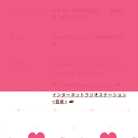
パーソナリティ
本渡 楓（花園羽香里役）、富田美
憂（院田唐音役）
配信日
2026年7月17日～ 毎週金曜日配
信
配信先
YouTube (バンダイナムコフィル
ムワークス チャンネル)
響 - HiBiKi Radio Station -
インターネットラジオステーション
<音泉>