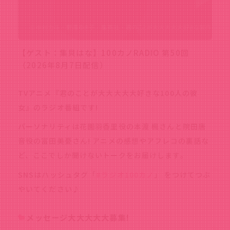
【ゲスト：集貝はな】100カノRADIO 第50回
（2026年8月7日配信）
TVアニメ『君のことが大大大大大好きな100人の彼
女』のラジオ番組です!
パーソナリティは花園羽香里役の本渡 楓さんと院田唐
音役の富田美憂さん! アニメの感想やアフレコの裏話な
ど、ここでしか聞けないトークをお届けします。
SNSはハッシュタグ「
#ラジオ100カノ
」 をつけてつぶ
やいてください♪
メッセージ大大大大大募集!