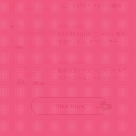
（土）にパネルステージ開催！
愛城恋太郎役の加藤 渉さん、
花園羽香里役の本渡 楓さん、
2026.08.03
院田唐音役の富田美憂さんから
POP UP SHOP（テーマ：雨の
コメント到着！
ち晴れ。）in タワーレコード
渋谷店が開催決定！
2026.08.02
優敷山女ヒロインビジュアルポ
スタープレゼントキャンペーン
開始！
View More