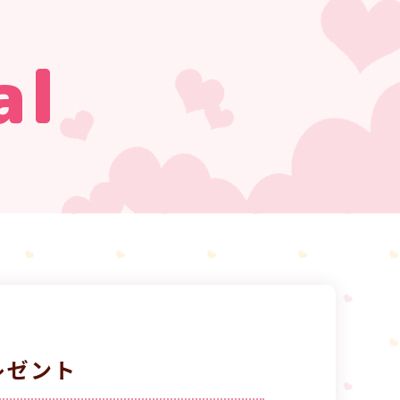
al
レゼント