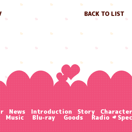
V
BACK TO LIST
ir
News
Introduction
Story
Characte
Music
Blu-ray
Goods
Radio
Spec