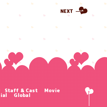
NEXT
r
Staff & Cast
Movie
ial
Global