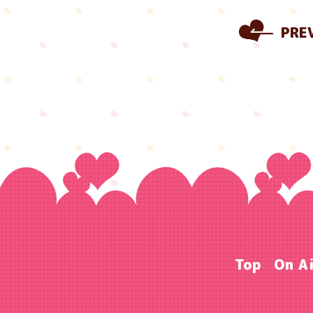
PRE
Top
On A