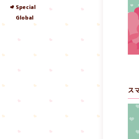
Special
Global
ス