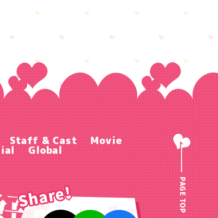
r
Staff & Cast
Movie
ial
Global
PAGE TOP