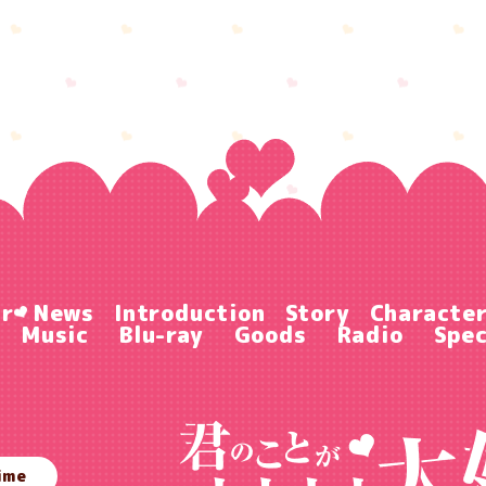
ir
News
Introduction
Story
Characte
Music
Blu-ray
Goods
Radio
Spec
ime