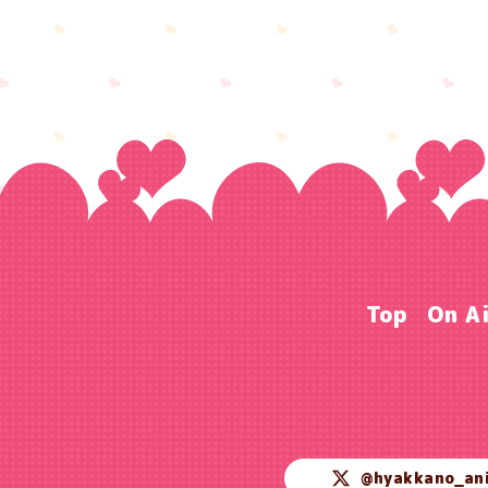
Top
On A
@hyakkano_an