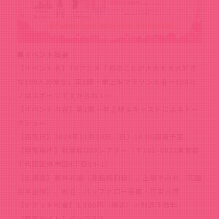
■イベント概要
【イベント名】TVアニメ「君のことが大大大大大好き
な100人の彼女」第1期一挙上映マラソン大会～100カ
ノはスポーツですからね！～
【イベント内容】第1期一挙上映＆キャストによるトー
クショー
【開催日】2024年11月24日（日）14:00開演予定
【開催場所】秋葉原UDXシアター（〒101-0022東京都
千代田区外神田4丁目14-1）
【出演者】朝井彩加（薬膳楠莉役）、上坂すみれ（花園
羽々里役）、司会：バッファロー吾郎・竹若元博
【チケット料金】3,500円（税込）※別途手数料
【販売サイト】イープラス