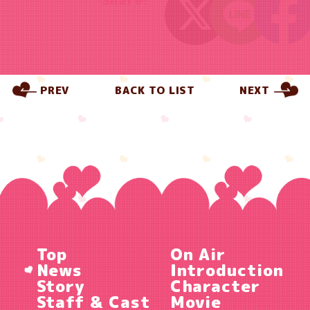
Share!
PREV
BACK TO LIST
NEXT
Top
On Air
News
Introduction
Story
Character
Staff & Cast
Movie