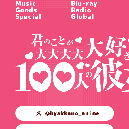
Music
Blu-ray
Goods
Radio
Special
Global
@hyakkano_anime