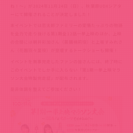
ね！～」が2024年11月24日（日）、秋葉原UDXシアタ
ーにて開催されることが決定しました！
本イベントでは恋太郎ファミリーの愛情たっぷりの物語
を全力で走り抜ける第1期全12話一挙上映のほか、上映
の合間には朝井彩加さん（薬膳楠莉役）と上坂すみれさ
ん（花園羽々里役）が登壇するトークショーも開催！
イベントを無事完走したファンの皆さんには、終了時に
このイベントでしか手に入らない「第1期一挙上映マラ
ソン大会特製完走証」が配布されます。
是非体調を整えてご参加ください！