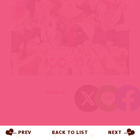
Share!
PREV
BACK TO LIST
NEXT