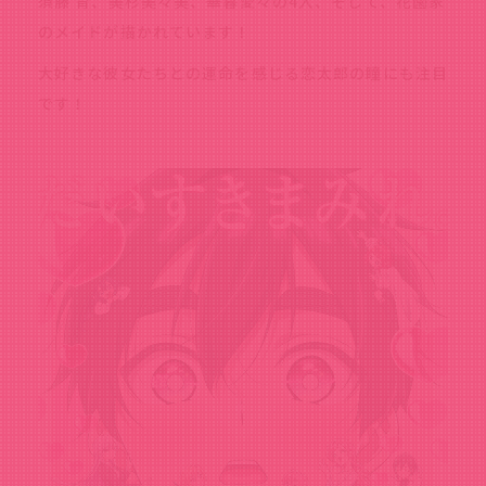
須藤 育、美杉美々美、華暮愛々の4人、そして、花園家
のメイドが描かれています！
大好きな彼女たちとの運命を感じる恋太郎の瞳にも注目
です！