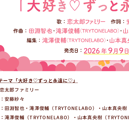
テーマ「大好き♡ずっと永遠に♡」
恋太郎ファミリー
：安藤紗々
：田淵智也・滝澤俊輔（TRYTONELABO）・山本真央樹（T
：滝澤俊輔（TRYTONELABO）・山本真央樹（TRYTON