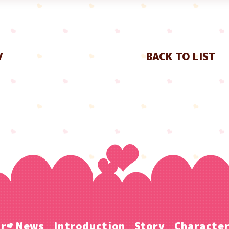
V
BACK TO LIST
ir
News
Introduction
Story
Characte