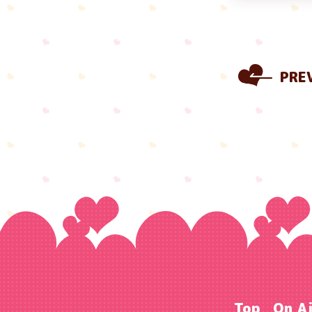
PRE
Top
On A