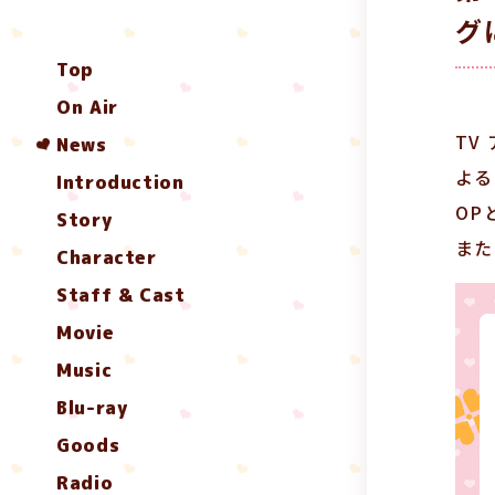
グ
Top
On Air
TV
News
よる
Introduction
OP
Story
また
Character
Staff & Cast
Movie
Music
Blu-ray
Goods
Radio