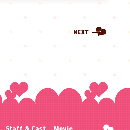
NEXT
r
Staff & Cast
Movie