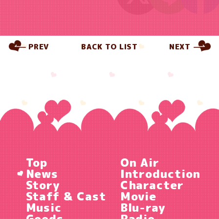
PREV
BACK TO LIST
NEXT
Top
On Air
News
Introduction
Story
Character
Staff & Cast
Movie
Music
Blu-ray
Goods
Radio