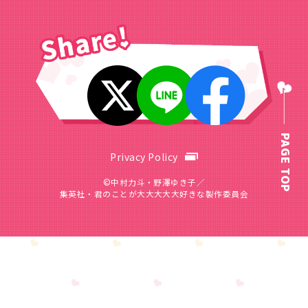
PAGE TOP
Privacy Policy
©中村力斗・野澤ゆき子／
集英社・君のことが大大大大大好きな製作委員会