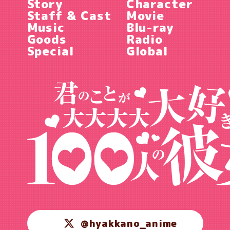
Story
Character
Staff & Cast
Movie
Music
Blu-ray
Goods
Radio
Special
Global
@hyakkano_anime