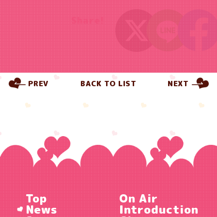
Share!
PREV
BACK TO LIST
NEXT
Top
On Air
News
Introduction