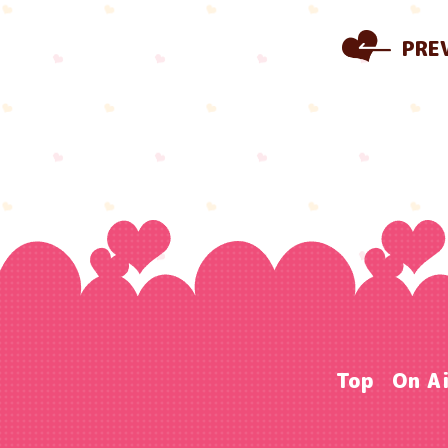
PRE
Top
On A