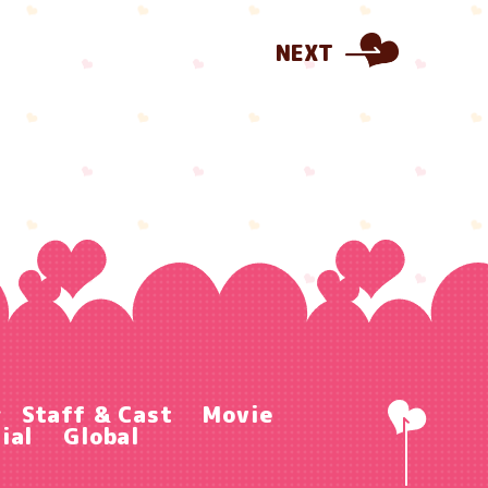
NEXT
r
Staff & Cast
Movie
ial
Global