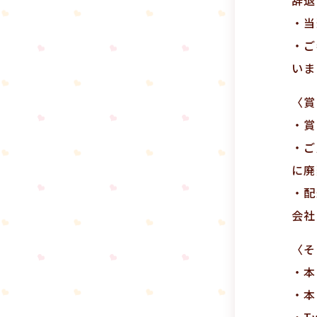
・当
・ご
いま
〈賞
・賞
・ご
に廃
・配
会社
〈そ
・本
・本
・T