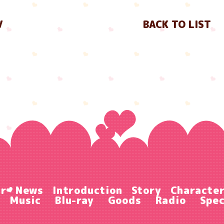
V
BACK TO LIST
ir
News
Introduction
Story
Characte
Music
Blu-ray
Goods
Radio
Spec