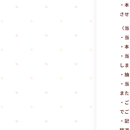
・本
させ
〈当
・当
・本
・当
しま
・抽
・当
また
・ご
でご
・記
辞退