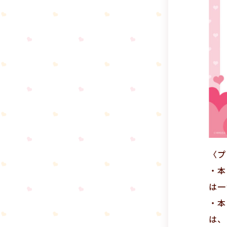
〈プ
・本
は一
・本
は、