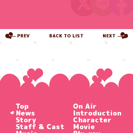
PREV
BACK TO LIST
NEXT
Top
On Air
News
Introduction
Story
Character
Staff & Cast
Movie