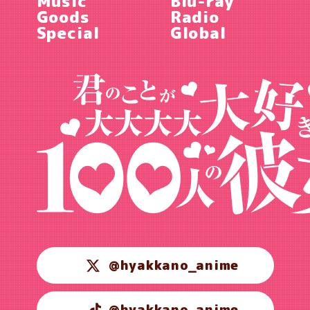
Music
Blu-ray
Goods
Radio
Special
Global
@hyakkano_anime
@hyakkano_anime