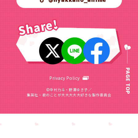
PAGE TOP
Privacy Policy
©中村力斗・野澤ゆき子／
集英社・君のことが大大大大大好きな製作委員会