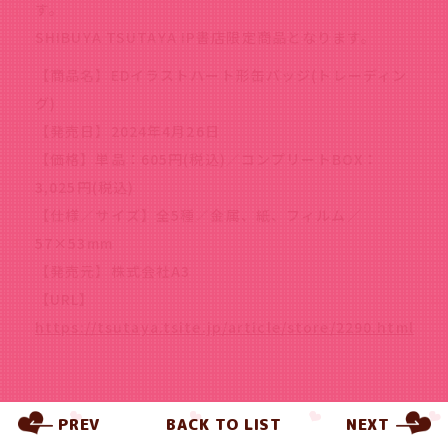
す。
SHIBUYA TSUTAYA IP書店限定商品となります。
【商品名】EDイラストハート形缶バッジ(トレーディン
グ)
【発売日】2024年4月26日
【価格】単品：605円(税込)／コンプリートBOX：
3,025円(税込)
【仕様／サイズ】全5種／金属、紙、フィルム／
57×53mm
【発売元】株式会社A3
【URL】
https://tsutaya.tsite.jp/article/store/2290.html
PREV
BACK TO LIST
NEXT