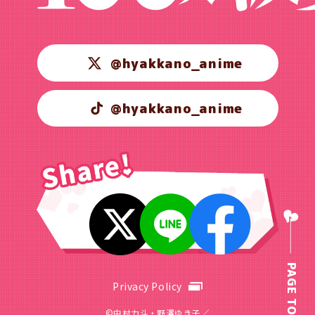
@hyakkano_anime
@hyakkano_anime
PAGE TOP
Privacy Policy
©中村力斗・野澤ゆき子／