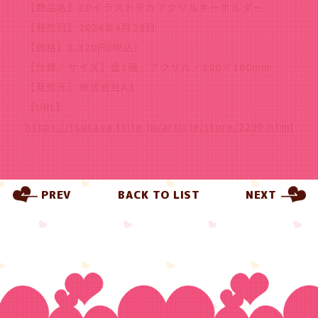
【商品名】EDイラストデカアクリルキーホルダー
【発売日】2024年4月26日
【価格】1,320円(税込)
【仕様／サイズ】全1種／アクリル／100×100mm
【発売元】株式会社A3
【URL】
https://tsutaya.tsite.jp/article/store/2290.html
PREV
BACK TO LIST
NEXT