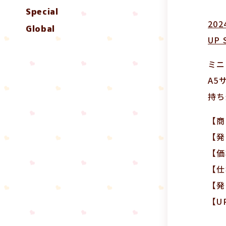
Special
20
Global
UP
ミニ
A5
持ち
【商
【発
【価
【仕
【発
【U