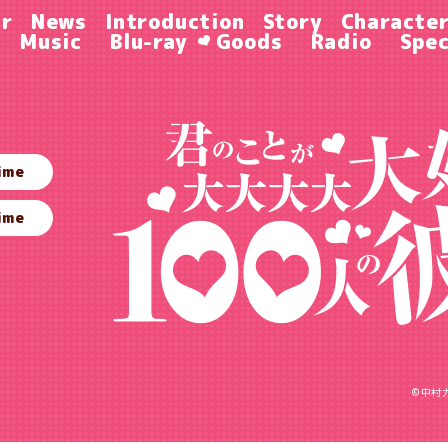
ir
News
Introduction
Story
Characte
Music
Blu-ray
Goods
Radio
Spec
ime
ime
©中村