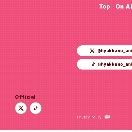
Top
On A
@hyakkano_an
@hyakkano_an
Official
Privacy Policy