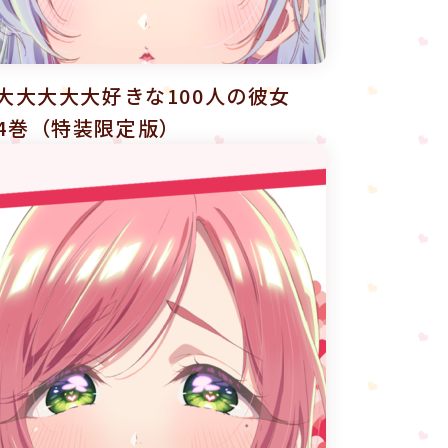
大大大大大好きな100人の彼女
y 第4巻（特装限定版）