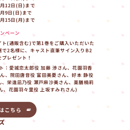
5月12日(日)まで
6月9日(日)まで
7月15日(月)まで
ャンペーン
ト(通販含む)で第1巻をご購入いただいた
選で2名様に、キャスト直筆サイン入りB2
をプレゼント！
ト：愛城恋太郎役 加藤 渉さん、花園羽香
さん、院田唐音役 富田美憂さん、好本 静役
ん、栄逢凪乃役 瀬戸麻沙美さん、薬膳楠莉
ん、花園羽々里役 上坂すみれさん)
はこちら
ズ