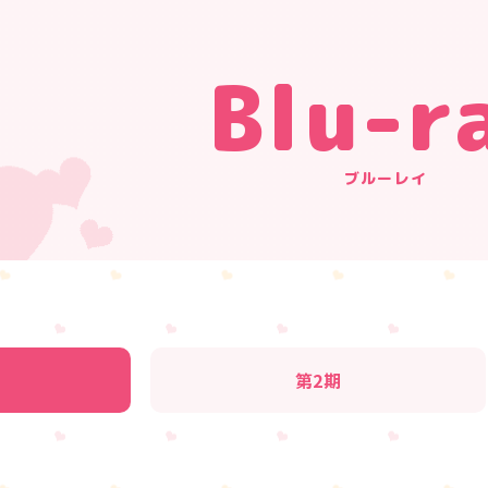
Blu-r
ブルーレイ
第2期