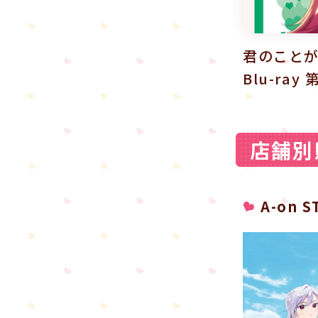
君のことが
Blu-ra
店舗別
A-on S