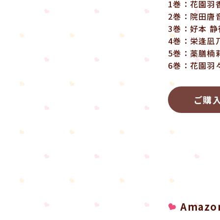
1巻：花園羽
2巻：院田唐
3巻：好本 
4巻：栄逢凪
5巻：薬膳楠
6巻：花園羽
ご購
Amazon