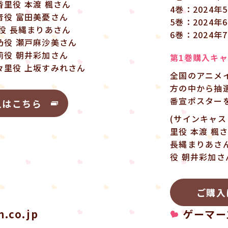
香里役 本渡 楓さん
4巻：2024年
音役 富田美憂さん
5巻：2024年
静役 長縄まりあさん
6巻：2024年
乃役 瀬戸麻沙美さん
莉役 朝井彩加さん
第1巻購入キ
々里役 上坂すみれさん
全国のアニメイ
方の中から抽
番宣ポスター
入はこちら
(サインキャス
里役 本渡 楓
長縄まりあさ
役 朝井彩加さ
ご購入
.co.jp
ゲーマー