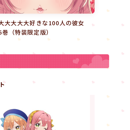
大大大大大好きな100人の彼女
y 第6巻（特装限定版）
ト