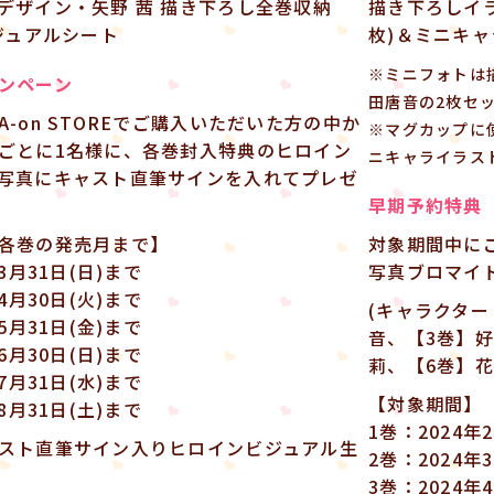
デザイン・矢野 茜 描き下ろし全巻収納
描き下ろしイラ
ビジュアルシート
枚)＆ミニキ
※ミニフォトは
ンペーン
田唐音の2枚セ
-on STOREでご購入いただいた方の中か
※マグカップに
ごとに1名様に、各巻封入特典のヒロイン
ニキャライラス
写真にキャスト直筆サインを入れてプレゼ
早期予約特典
各巻の発売月まで】
対象期間中に
3月31日(日)まで
写真ブロマイ
4月30日(火)まで
(キャラクター
5月31日(金)まで
音、【3巻】好
6月30日(日)まで
莉、【6巻】花
7月31日(水)まで
【対象期間】
8月31日(土)まで
1巻：2024年
スト直筆サイン入りヒロインビジュアル生
2巻：2024年
3巻：2024年