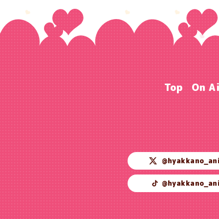
Top
On A
@hyakkano_an
@hyakkano_an