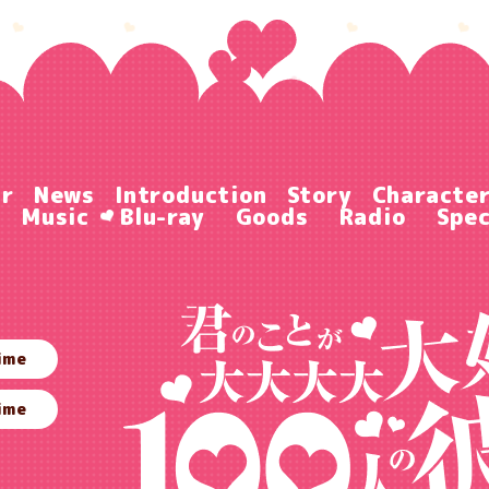
ir
News
Introduction
Story
Characte
Music
Blu-ray
Goods
Radio
Spec
ime
ime