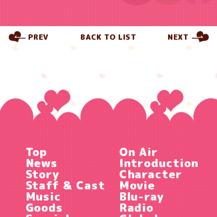
PREV
BACK TO LIST
NEXT
Top
On Air
News
Introduction
Story
Character
Staff & Cast
Movie
Music
Blu-ray
Goods
Radio