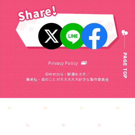
PAGE TOP
Privacy Policy
©中村力斗・野澤ゆき子／
集英社・君のことが大大大大大好きな製作委員会