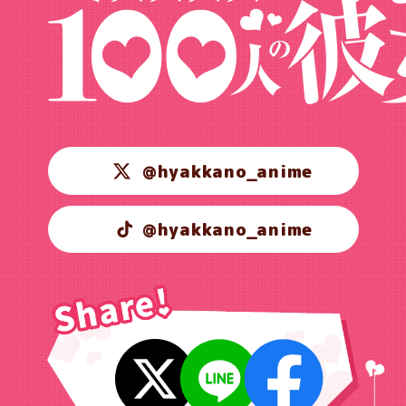
@hyakkano_anime
@hyakkano_anime