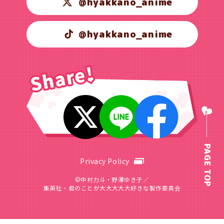
@hyakkano_anime
@hyakkano_anime
PAGE TOP
Privacy Policy
©中村力斗・野澤ゆき子／
集英社・君のことが大大大大大好きな製作委員会