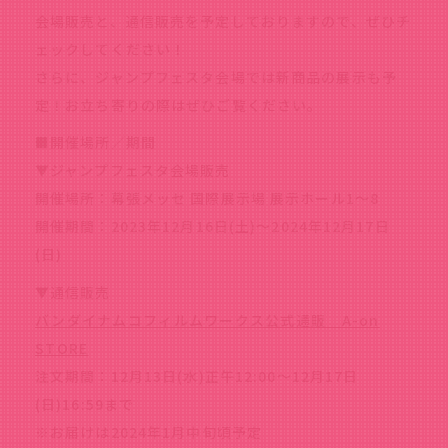
会場販売と、通信販売を予定しておりますので、ぜひチ
ェックしてください！
さらに、ジャンプフェスタ会場では新商品の展示も予
定！お立ち寄りの際はぜひご覧ください。
■開催場所／期間
▼ジャンプフェスタ会場販売
開催場所：幕張メッセ 国際展示場 展示ホール1～8
開催期間：2023年12月16日(土)～2024年12月17日
(日)
▼通信販売
バンダイナムコフィルムワークス公式通販 A-on
STORE
注文期間：12月13日(水)正午12:00～12月17日
(日)16:59まで
※お届けは2024年1月中旬頃予定