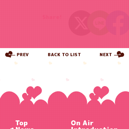
Share!
PREV
BACK TO LIST
NEXT
Top
On Air