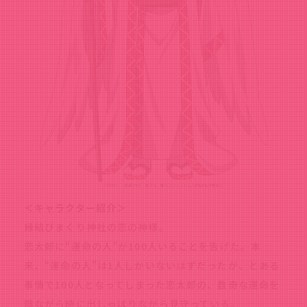
＜キャラクター紹介＞
縁結びまくり神社の恋の神様。
恋太郎に“運命の人”が100人いることを告げた。本
来、“運命の人”は1人しかいないはずだったが、とある
事情で100人となってしまった恋太郎の、数奇な運命を
陰ながら時に出しゃばりながら見守っている。