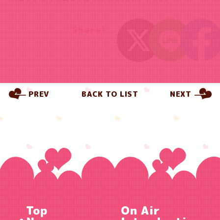
Share!
PREV
BACK TO LIST
NEXT
Top
On Air