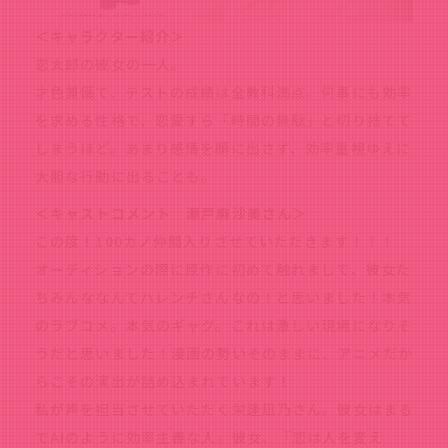
＜キャラクター紹介＞
恋太郎の彼女の一人。
才色兼備で、テストの成績は全教科満点。何事にも効率
を求める性格で、恋愛すら「時間の無駄」と切り捨てて
しまうほど。あまり感情を顔に出さず、効率重視ゆえに
大胆な行動に出ることも。
＜キャストコメント 瀬戸麻沙美さん＞
この度！100カノ仲間入りさせていただきます！！！
オーディションの際に原作に初めて触れまして、彼女た
ちみんななんてハレンチさんなの！と思いました！本気
のラブコメ。本気のギャグ。これは激しい現場になりそ
うだと思いました！漫画の勢いそのままに、アニメだか
らこその演出が詰め込まれています！
私が声を担当させていただく栄逢凪乃さん。彼女はまる
でAIのように効率主義な人。彼女、「恋は人を変え