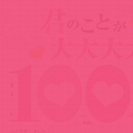
News
ニュース
2023.06.30
新規キャストを発表！キャストコメント
公開中！
好本 静役に長縄まりあさん、栄逢凪乃役に瀬戸麻沙美
さん、薬膳楠莉役に朝井彩加さん、神様役に千葉 繁さ
んが決定しました！