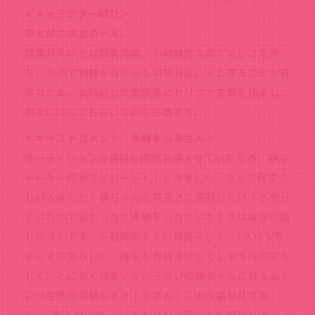
＜キャラクター紹介＞
恋太郎の彼女の一人。
読書が大好きな図書委員。小動物的な愛くるしさを持
ち、小柄で物静かながらも頑張り屋。人と喋ることが苦
手なため、丸暗記した愛読書のセリフや文章を指差し、
相手に読んでもらいながら会話する。
＜キャストコメント 長縄まりあさん＞
オーディションの資料と原作を読ませていただき、静ち
ゃんを一目見てビビーン！！ときました。なんて可愛ら
しい人なんだ！静ちゃんの可愛さに貢献したい！と思っ
ていたので受かったと連絡をいただいたときは本当に嬉
しかったです。小動物のように可愛らしく、1人の女性
として可愛らしく、誰をも骨抜きにしてしまう程可愛ら
しく、とにかく可愛いがいっぱいの静ちゃんになるよう
に一生懸命頑張ります！皆さん！この作品を見て是