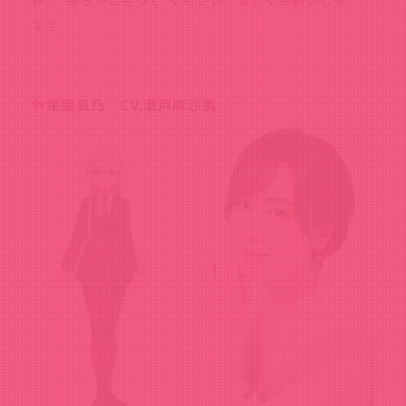
非、“高らかに笑って”ください！宜しくお願いしま
す！
栄逢凪乃 CV.瀬戸麻沙美