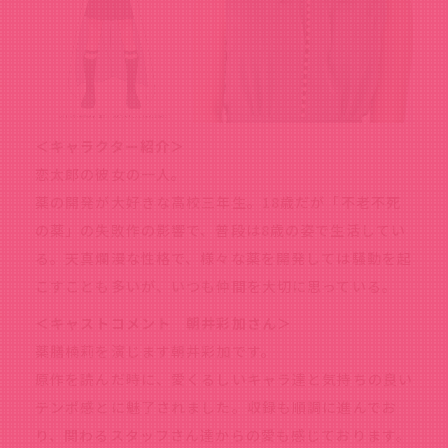
＜キャラクター紹介＞
恋太郎の彼女の一人。
薬の開発が大好きな高校三年生。18歳だが「不老不死
の薬」の失敗作の影響で、普段は8歳の姿で生活してい
る。天真爛漫な性格で、様々な薬を開発しては騒動を起
こすことも多いが、いつも仲間を大切に思っている。
＜キャストコメント 朝井彩加さん＞
薬膳楠莉を演じます朝井彩加です。
原作を読んだ時に、愛くるしいキャラ達と気持ちの良い
テンポ感とに魅了されました。収録も順調に進んでお
り、関わるスタッフさん達からの愛も感じております。