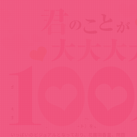
News
ニュース
2023.06.30
キービジュアル＆PV第1弾を公開！
キービジュアルを公開しました！
主人公の愛城恋太郎を中心に、彼女たちの輪によって形
作られる桁外れに壮大な愛（ハート）を表現した、幸せ
いっぱいのビジュアルとなっており、花園羽香里、院田