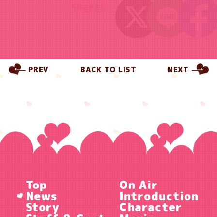
Share!
PREV
BACK TO LIST
NEXT
Top
On Air
News
Introduction
Story
Character