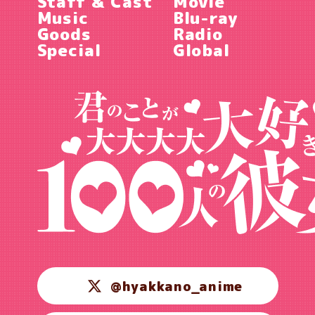
Staff & Cast
Movie
Music
Blu-ray
Goods
Radio
Special
Global
@hyakkano_anime