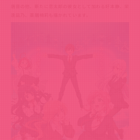
唐音の他、新たに恋太郎の彼女として加わる好本静、栄
逢凪乃、薬膳楠莉も描かれています。