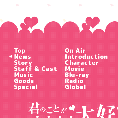
Top
On Air
News
Introduction
Story
Character
Staff & Cast
Movie
Music
Blu-ray
Goods
Radio
Special
Global