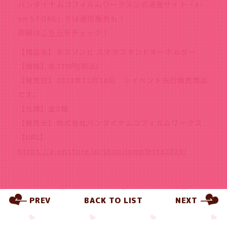
バンダイナムコフィルムワークス公式通販サイト「A-
on STORE」では通信販売も！
詳細は
こちら
をチェック！
【商品名】キスゾンビ スマホスタンドキーホルダー
【価格】各770円(税込)
【発売日】2023年12月16日 ※イベント先行販売商品
です。
【仕様】全5種
【発売元】株式会社バンダイナムコフィルムワークス
【URL】
https://a-onstore.jp/shop/jumpfesta2024/
PREV
BACK TO LIST
NEXT