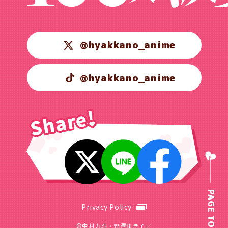
@hyakkano_anime
@hyakkano_anime
PAGE TOP
Privacy Policy
©中村力斗・野澤ゆき子／