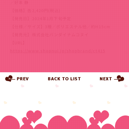
／好本 静
【価格】各2,420円(税込)
【発売日】2024年1月下旬予定
【仕様／サイズ】3種／ポリエステル他／約H15cm
【発売元】株式会社バンダイナムコヌイ
【URL】
https://www.shopnui.jp/shopbrand/ct415
PREV
BACK TO LIST
NEXT