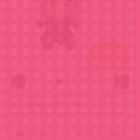
TVアニメ「君のことが大大大大大好きな100人の彼
女」よりChibiぬいぐるみが登場！
おすわりタイプのデフォルメがかわいいぬいぐるみで
す。
【商品名】Chibiぬいぐるみ 花園 羽香里／院田 唐音