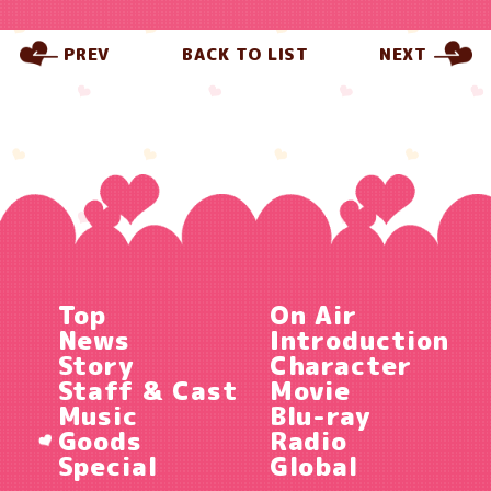
PREV
BACK TO LIST
NEXT
Top
On Air
News
Introduction
Story
Character
Staff & Cast
Movie
Music
Blu-ray
Goods
Radio
Special
Global