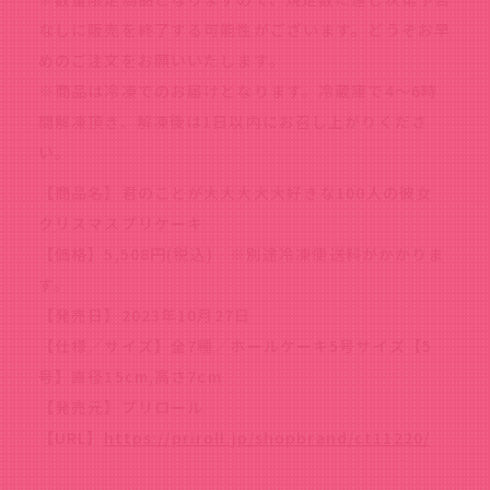
なしに販売を終了する可能性がございます。どうぞお早
めのご注文をお願いいたします。
※商品は冷凍でのお届けとなります。冷蔵庫で4～6時
間解凍頂き、解凍後は1日以内にお召し上がりくださ
い。
【商品名】君のことが大大大大大好きな100人の彼女
クリスマスプリケーキ
【価格】5,508円(税込) ※別途冷凍便送料がかかりま
す。
【発売日】2023年10月27日
【仕様／サイズ】全7種／ホールケーキ5号サイズ【5
号】直径15cm,高さ7cm
【発売元】プリロール
【URL】
https://priroll.jp/shopbrand/ct11220/