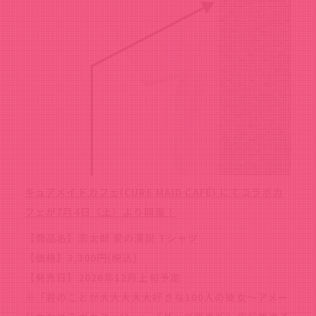
キュアメイドカフェ(CURE MAID CAFÉ) にてコラボカ
フェが7月4日（土）より開催！
【商品名】恋太郎 愛の演説 Tシャツ
【価格】3,300円(税込)
【発売日】2026年12月上旬予定
※「君のことが大大大大大好きな100人の彼女～アメー