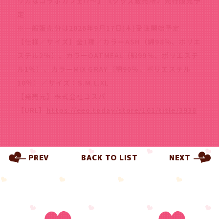
リカなコラボカフェ!?～」《グッズ販売所》先行販売予
定
※一般販売分は2026年9月17日(木)受注開始予定
【仕様／サイズ】全1種／カラーASH（綿98％、ポリエ
ステル2％）、カラーOATMEAL（綿99%、ポリエステ
ル1％）、カラーMIX GRAY（綿90％、ポリエステル
10％）／サイズ：S.M.L.XL
【発売元】株式会社コスパ
【URL】
https://eeo.today/store/101/title/3938
PREV
BACK TO LIST
NEXT