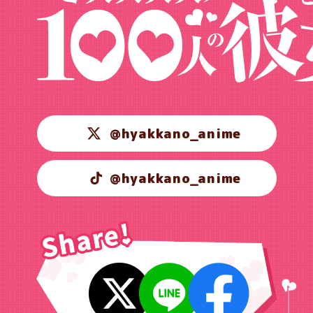
@hyakkano_anime
@hyakkano_anime