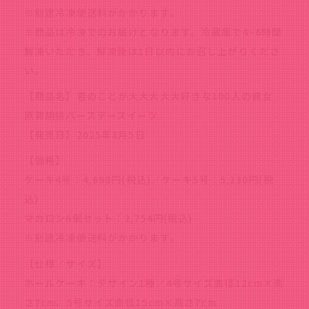
※別途冷凍便送料がかかります。
※商品は冷凍でのお届けとなります。冷蔵庫で4~6時間
解凍いただき、解凍後は1日以内にお召し上がりくださ
い。
【商品名】君のことが大大大大大好きな100人の彼女
原賀胡桃バースデースイーツ
【発売日】2025年8月5日
【価格】
ケーキ4号：4,698円(税込)／ケーキ5号：5,130円(税
込)
マカロン6個セット：2,754円(税込)
※別途冷凍便送料がかかります。
【仕様／サイズ】
ホールケーキ：デザイン1種／4号サイズ直径12cm×高
さ7cm、5号サイズ直径15cm×高さ7cm