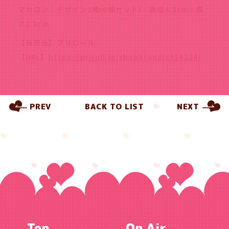
マカロン：デザイン1種(6個セット)／直径4.3cm×高
さ2.3cm
【発売元】プリロール
【URL】
https://priroll.jp/shopbrand/ct14224/
PREV
BACK TO LIST
NEXT
Top
On Air