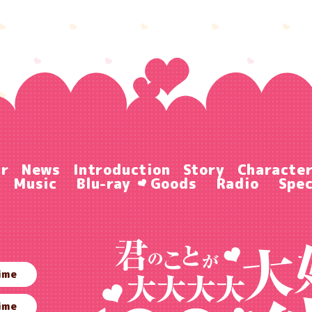
ir
News
Introduction
Story
Characte
Music
Blu-ray
Goods
Radio
Spec
ime
ime