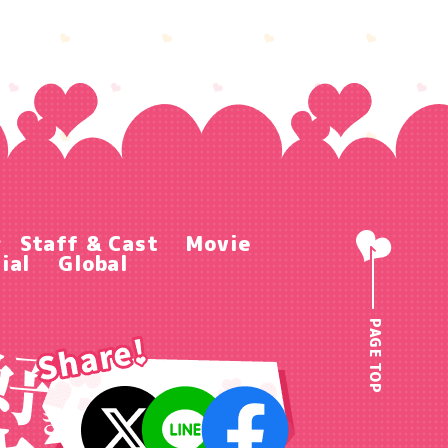
r
Staff & Cast
Movie
ial
Global
PAGE TOP