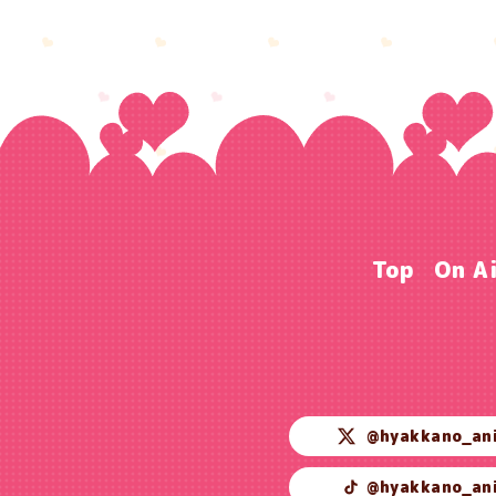
Top
On A
@hyakkano_an
@hyakkano_an