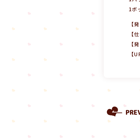
1ボ
【発
【仕
【発
【U
PRE