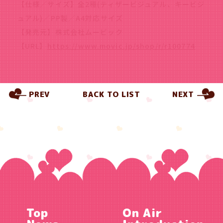
【仕様／サイズ】全2種(ティザービジュアル、キービジ
ュアル)／PP製／A4対応サイズ
【発売元】株式会社ムービック
【URL】
https://www.movic.jp/shop/r/r100774
PREV
BACK TO LIST
NEXT
Top
On Air