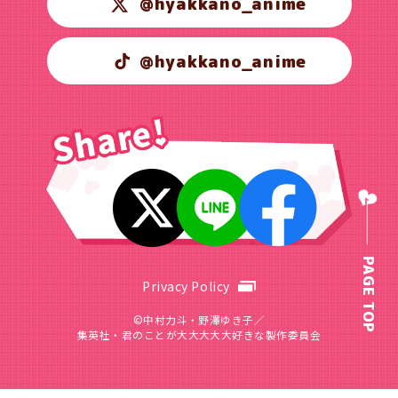
@hyakkano_anime
@hyakkano_anime
PAGE TOP
Privacy Policy
©中村力斗・野澤ゆき子／
集英社・君のことが大大大大大好きな製作委員会