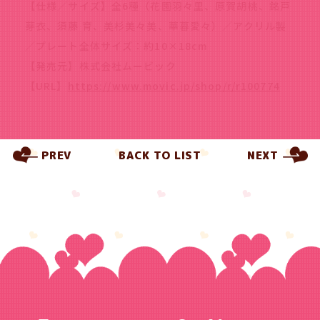
【仕様／サイズ】全6種（花園羽々里、原賀胡桃、銘戸
芽衣、須藤 育、美杉美々美、華暮愛々）／アクリル製
／プレート全体サイズ：約10×18cm
【発売元】株式会社ムービック
【URL】
https://www.movic.jp/shop/r/r100774
PREV
BACK TO LIST
NEXT