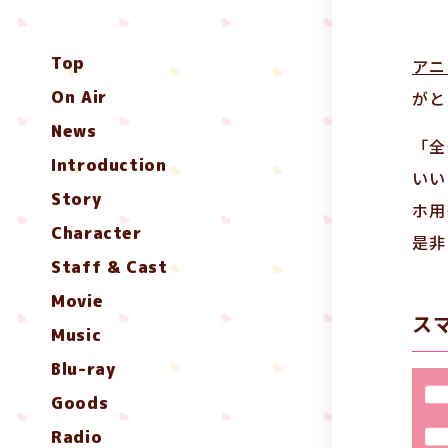
Top
アニ
On Air
がと
News
「全
Introduction
いい
Story
ホ用
Character
是非
Staff & Cast
Movie
ス
Music
Blu-ray
Goods
Radio