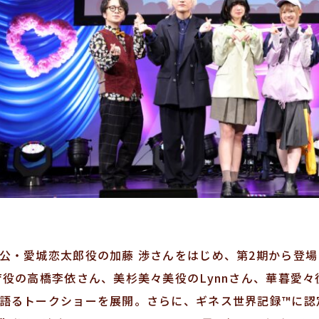
公・愛城恋太郎役の加藤 渉さんをはじめ、第2期から登
育役の高橋李依さん、美杉美々美役のLynnさん、華暮愛
語るトークショーを展開。さらに、ギネス世界記録™に認