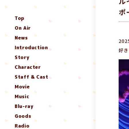
ル
ポ
Top
On Air
News
20
Introduction
好き
Story
Character
Staff & Cast
Movie
Music
Blu-ray
Goods
Radio