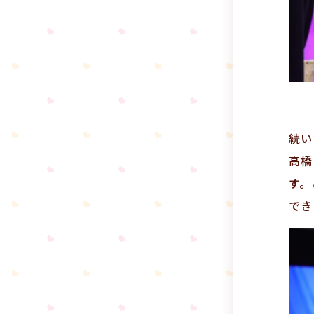
続い
高橋
す。
でき