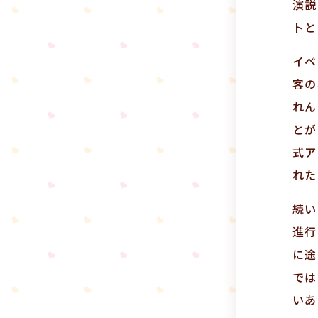
演説
トと
イベ
客の
れん
とが
式ア
れた
続い
進行
に途
では
いあ