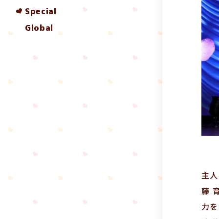
Special
Global
主人
藤 
力を