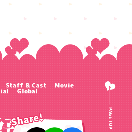
r
Staff & Cast
Movie
ial
Global
PAGE TOP