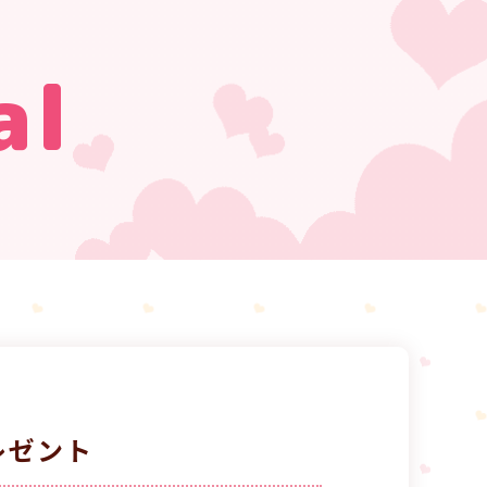
al
レゼント