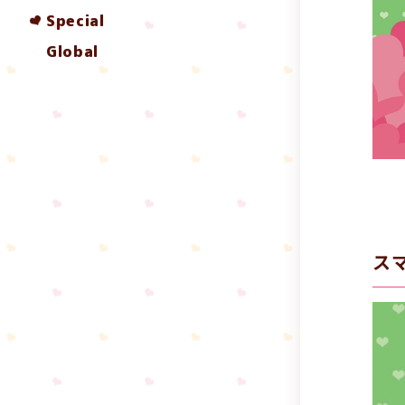
Special
Global
ス