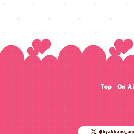
Top
On A
@hyakkano_an