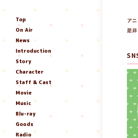
Top
アニ
On Air
是非
News
Introduction
S
Story
Character
Staff & Cast
Movie
Music
Blu-ray
Goods
Radio