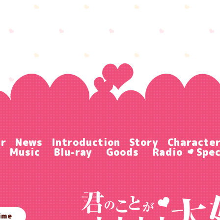
ir
News
Introduction
Story
Characte
Music
Blu-ray
Goods
Radio
Spec
ime