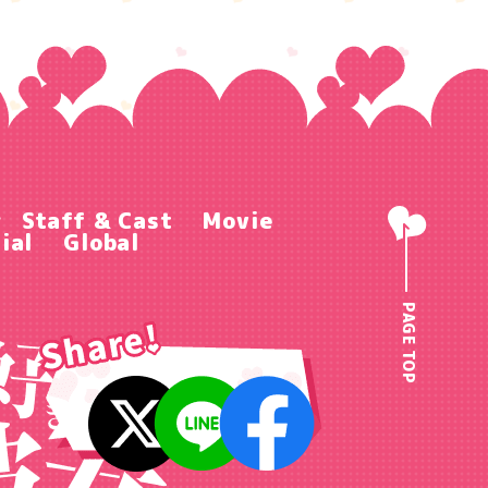
r
Staff & Cast
Movie
ial
Global
PAGE TOP