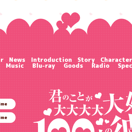
ir
News
Introduction
Story
Characte
Music
Blu-ray
Goods
Radio
Spec
ime
ime