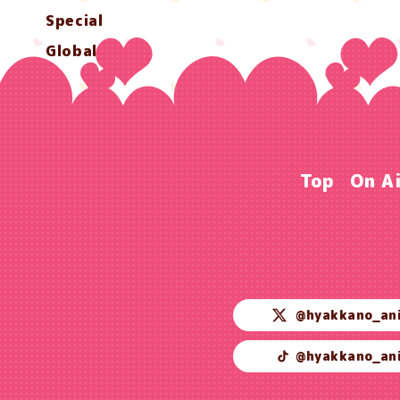
Special
Global
Top
On A
@hyakkano_an
@hyakkano_an