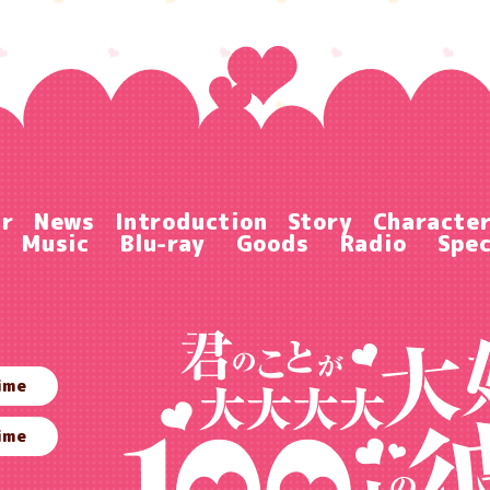
ir
News
Introduction
Story
Characte
Music
Blu-ray
Goods
Radio
Spec
ime
ime