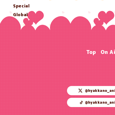
Special
Global
Top
On A
@hyakkano_an
@hyakkano_an