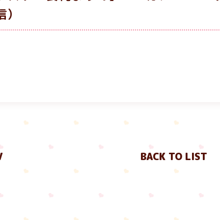
信）
V
BACK TO LIST