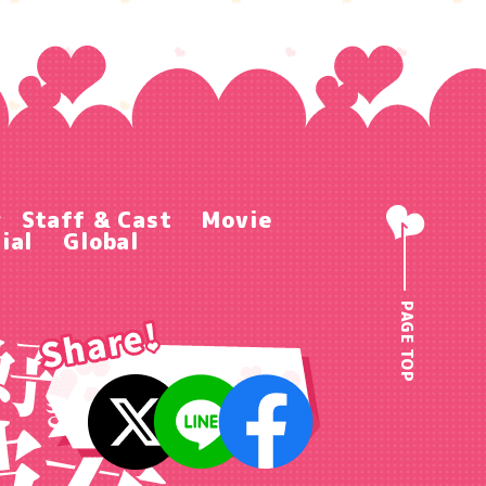
r
Staff & Cast
Movie
ial
Global
PAGE TOP