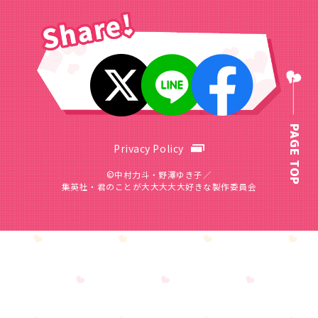
PAGE TOP
Privacy Policy
©中村力斗・野澤ゆき子／
集英社・君のことが大大大大大好きな製作委員会