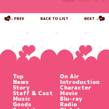
PREV
BACK TO LIST
NEXT
Top
On Air
News
Introduction
Story
Character
Staff & Cast
Movie
Music
Blu-ray
Goods
Radio