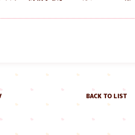
）
V
BACK TO LIST