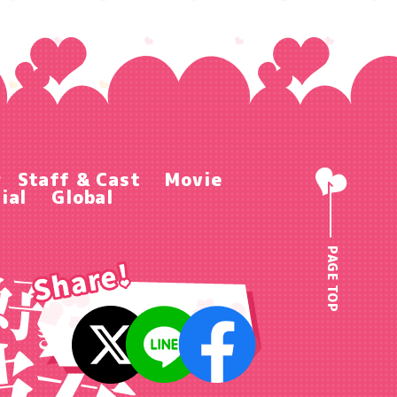
r
Staff & Cast
Movie
ial
Global
PAGE TOP