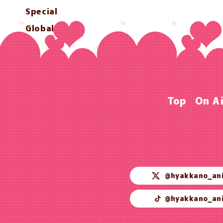
Special
Global
Top
On A
@hyakkano_an
@hyakkano_an