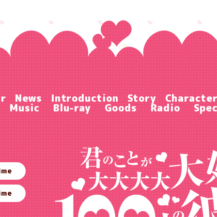
ir
News
Introduction
Story
Characte
Music
Blu-ray
Goods
Radio
Spec
ime
ime