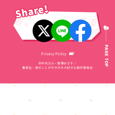
PAGE TOP
Privacy Policy
©中村力斗・野澤ゆき子／
集英社・君のことが大大大大大好きな製作委員会