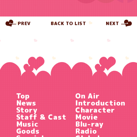
PREV
BACK TO LIST
NEXT
Top
On Air
News
Introduction
Story
Character
Staff & Cast
Movie
Music
Blu-ray
Goods
Radio