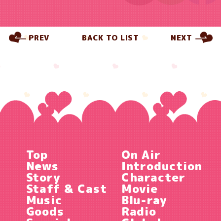
PREV
BACK TO LIST
NEXT
Top
On Air
News
Introduction
Story
Character
Staff & Cast
Movie
Music
Blu-ray
Goods
Radio