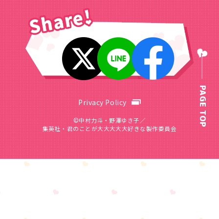
PAGE TOP
Privacy Policy
©中村力斗・野澤ゆき子／
集英社・君のことが大大大大大好きな製作委員会