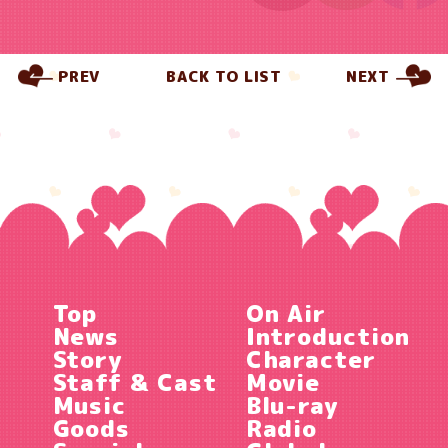
PREV
BACK TO LIST
NEXT
Top
On Air
News
Introduction
Story
Character
Staff & Cast
Movie
Music
Blu-ray
Goods
Radio