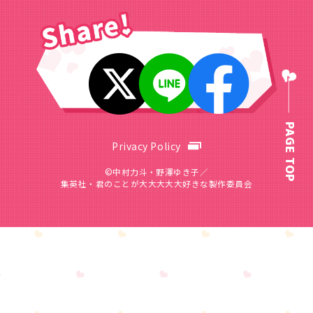
PAGE TOP
Privacy Policy
©中村力斗・野澤ゆき子／
集英社・君のことが大大大大大好きな製作委員会