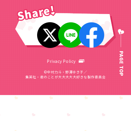
PAGE TOP
Privacy Policy
©中村力斗・野澤ゆき子／
集英社・君のことが大大大大大好きな製作委員会