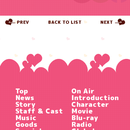
PREV
BACK TO LIST
NEXT
Top
On Air
News
Introduction
Story
Character
Staff & Cast
Movie
Music
Blu-ray
Goods
Radio