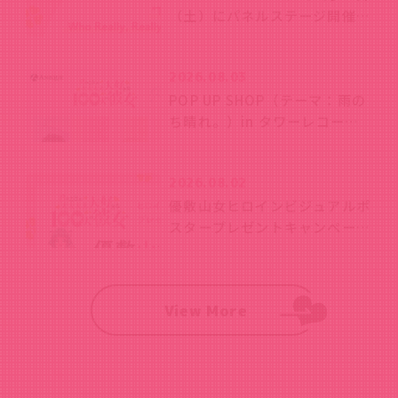
（土）にパネルステージ開催！
愛城恋太郎役の加藤 渉さん、
花園羽香里役の本渡 楓さん、
2026.08.03
院田唐音役の富田美憂さんから
POP UP SHOP（テーマ：雨の
コメント到着！
ち晴れ。）in タワーレコード
渋谷店が開催決定！
2026.08.02
優敷山女ヒロインビジュアルポ
スタープレゼントキャンペーン
開始！
View More