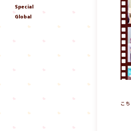
Special
Global
こち