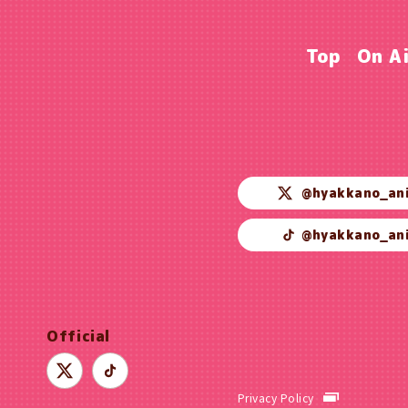
Top
On A
@hyakkano_an
@hyakkano_an
Official
Privacy Policy