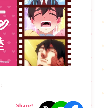
！
Share!