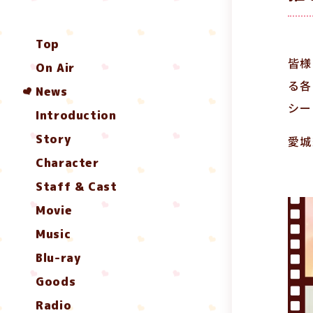
Top
皆様
On Air
る各
News
シー
Introduction
Story
愛城
Character
Staff & Cast
Movie
Music
Blu-ray
Goods
Radio