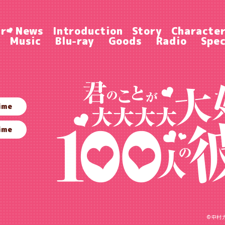
ir
News
Introduction
Story
Characte
Music
Blu-ray
Goods
Radio
Spec
ime
ime
©中村