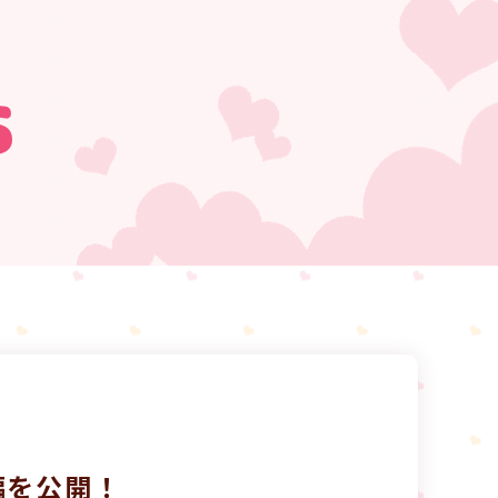
s
編を公開！