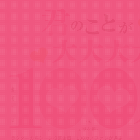
News
ニュース
2024.05.26
推しシーンランキング動画の院田唐音編
を公開！
皆様にご投票いただいたTVアニメ『君のことが大大大
大大好きな100人の彼女』 の第１期を振り返る各キャ
ラクターの名シーン投票企画「100カノファンが選ぶ！