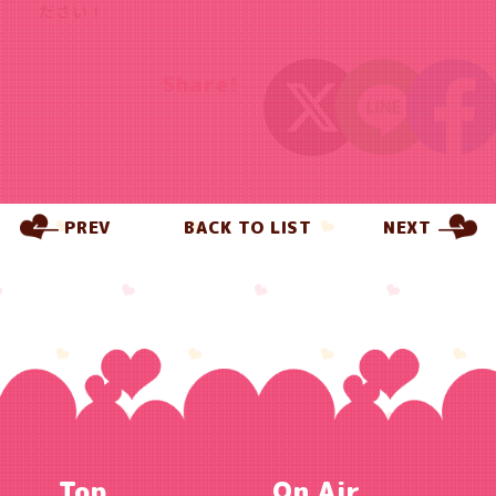
ださい！
Share!
PREV
BACK TO LIST
NEXT
Top
On Air