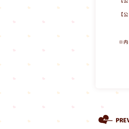
【公
【公
※内
PRE