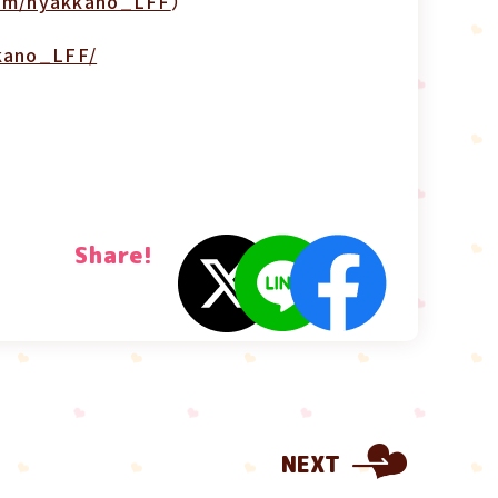
.com/hyakkano_LFF
）
kkano_LFF/
Share!
NEXT