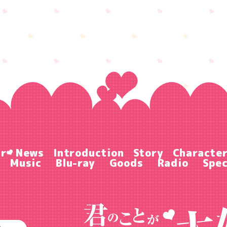
ir
News
Introduction
Story
Characte
Music
Blu-ray
Goods
Radio
Spec