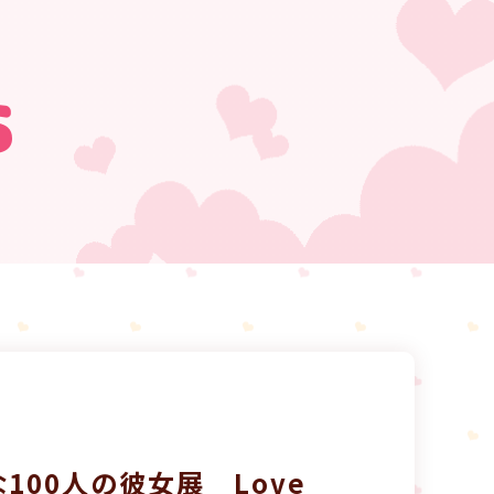
s
00人の彼女展 Love