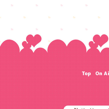
Top
On A