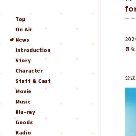
f
Top
On Air
20
News
きな
Introduction
Story
Character
公式
Staff & Cast
Movie
Music
Blu-ray
Goods
Radio