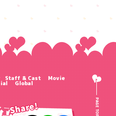
r
Staff & Cast
Movie
ial
Global
PAGE TOP