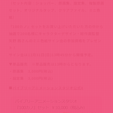
（セット内容：ショッパー、原画集、設定集、複製原画
セット、オリジナルタップ、クリアファイル、ミニ色
紙）
『100カノ』セットをお買い上げいただいた方の中から
抽選で200名様にキャラクターデザイン・総作画監督
矢野 茜さんのミニ色紙サイン会の参加資格をプレゼン
ト！
サイン会は12月31日(日)13時45分から開催予定。
▼単品販売 ※単品販売は13時からとなります。
・原画集 3,000円(税込)
・設定集 3,000円(税込)
■
バイブリーアニメーションスタジオ公式X