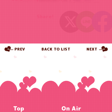
Share!
PREV
BACK TO LIST
NEXT
Top
On Air