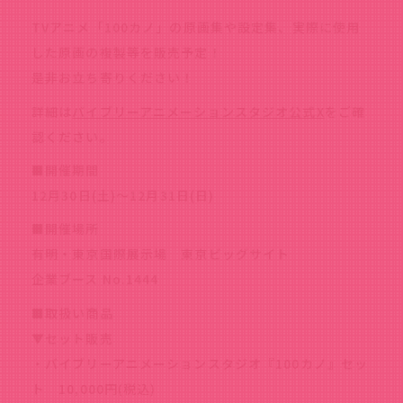
TVアニメ「100カノ」の原画集や設定集、実際に使用
した原画の複製等を販売予定！
是非お立ち寄りください！
詳細は
バイブリーアニメーションスタジオ公式X
をご確
認ください。
■開催期間
12月30日(土)～12月31日(日)
■開催場所
有明・東京国際展示場 東京ビッグサイト
企業ブース No.1444
■取扱い商品
▼セット販売
・バイブリーアニメーションスタジオ『100カノ』セッ
ト 10,000円(税込)